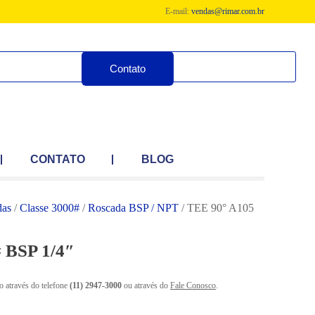
E-mail:
vendas@rimar.com.br
Contato
CONTATO
BLOG
das
/
Classe 3000#
/
Roscada BSP / NPT
/ TEE 90° A105
 BSP 1/4″
o através do telefone
(11) 2947-3000
ou através do
Fale Conosco
.