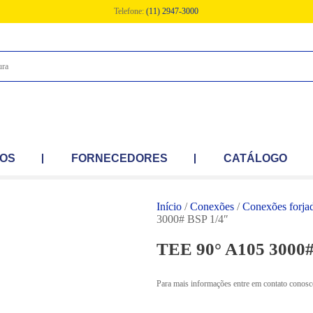
Telefone:
(11) 2947-3000
OS
FORNECEDORES
CATÁLOGO
Início
/
Conexões
/
Conexões forja
3000# BSP 1/4″
TEE 90° A105 3000#
Para mais informações entre em contato conosc