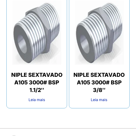
NIPLE SEXTAVADO
NIPLE SEXTAVADO
A105 3000# BSP
A105 3000# BSP
1.1/2″
3/8″
Leia mais
Leia mais