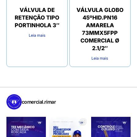
VÁLVULA DE
VÁLVULA GLOBO
RETENÇÃO TIPO
45ºHID.PN16
PORTINHOLA 3″
AMARELA
73MMX5FPP
Leia mais
COMERCIAL Ø
2.1/2″
Leia mais
comercial.rimar