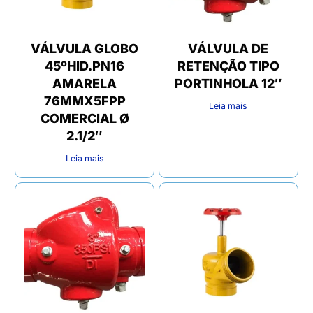
VÁLVULA GLOBO
VÁLVULA DE
45ºHID.PN16
RETENÇÃO TIPO
AMARELA
PORTINHOLA 12″
76MMX5FPP
Leia mais
COMERCIAL Ø
2.1/2″
Leia mais