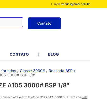
E-mail:
vendas@rimar.com.br
Contato
CONTATO
BLOG
forjadas
/
Classe 3000#
/
Roscada BSP /
105 3000# BSP 1/8″
E A105 3000# BSP 1/8″
o conosco através do telefone
(11) 2947-3000
ou através do
Fale