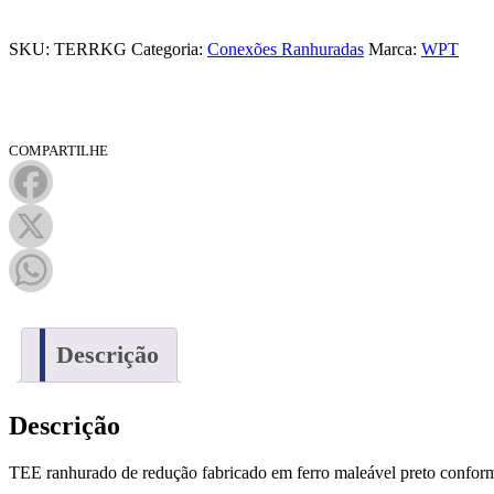
SKU:
TERRKG
Categoria:
Conexões Ranhuradas
Marca:
WPT
COMPARTILHE
Facebook
X
WhatsApp
Descrição
Descrição
TEE ranhurado de redução fabricado em ferro maleável preto con