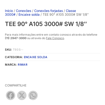
Início
/
Conexões
/
Conexões forjadas
/
Classe
3000#
/
Encaixe solda
/ TEE 90° A105 3000# SW 1/8″
TEE 90° A105 3000# SW 1/8″
Para mais informações entre em contato conosco através do telefone
(11) 2947-3000
ou através do
Fale Conosco
.
SKU:
T93S--
CATEGORIA:
ENCAIXE SOLDA
MARCA:
RIMAR
COMPARTILHE
Facebook
X
WhatsApp