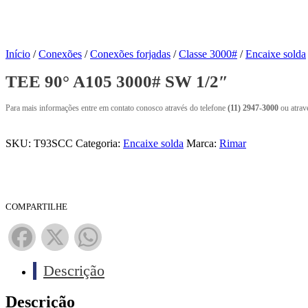
Início
/
Conexões
/
Conexões forjadas
/
Classe 3000#
/
Encaixe solda
TEE 90° A105 3000# SW 1/2″
Para mais informações entre em contato conosco através do telefone
(11) 2947-3000
ou atrav
SKU:
T93SCC
Categoria:
Encaixe solda
Marca:
Rimar
COMPARTILHE
Facebook
X
WhatsApp
Descrição
Descrição