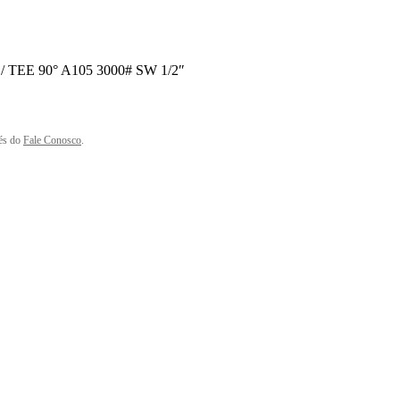
/ TEE 90° A105 3000# SW 1/2″
és do
Fale Conosco
.