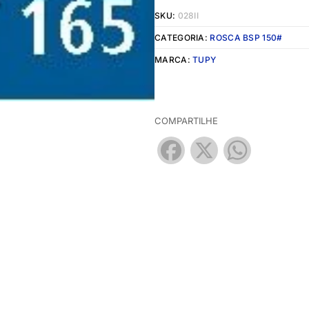
SKU:
028II
CATEGORIA:
ROSCA BSP 150#
MARCA:
TUPY
COMPARTILHE
Facebook
X
WhatsApp