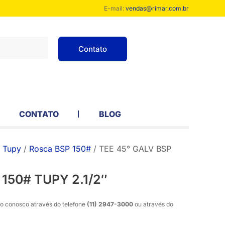
E-mail:
vendas@rimar.com.br
Contato
CONTATO
BLOG
 Tupy
/
Rosca BSP 150#
/ TEE 45° GALV BSP
 150# TUPY 2.1/2″
o conosco através do telefone
(11) 2947-3000
ou através do