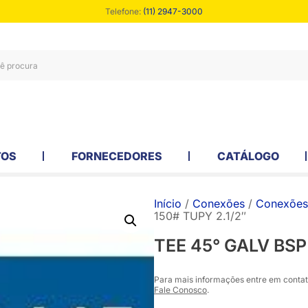
Telefone:
(11) 2947-3000
TOS
FORNECEDORES
CATÁLOGO
Início
/
Conexões
/
Conexões
150# TUPY 2.1/2″
TEE 45° GALV BSP
Para mais informações entre em contat
Fale Conosco
.