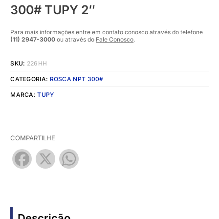
300# TUPY 2″
Para mais informações entre em contato conosco através do telefone
(11) 2947-3000
ou através do
Fale Conosco
.
SKU:
226HH
CATEGORIA:
ROSCA NPT 300#
MARCA:
TUPY
COMPARTILHE
Facebook
X
WhatsApp
Descrição