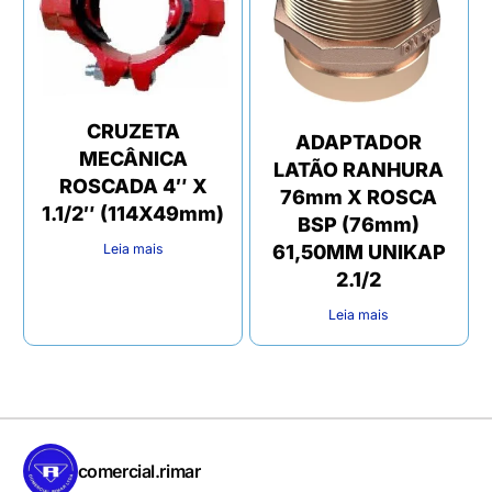
CRUZETA
ADAPTADOR
MECÂNICA
LATÃO RANHURA
ROSCADA 4″ X
76mm X ROSCA
1.1/2″ (114X49mm)
BSP (76mm)
61,50MM UNIKAP
Leia mais
2.1/2
Leia mais
comercial.rimar