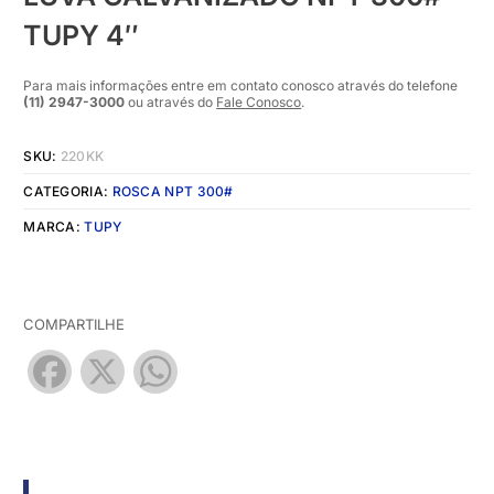
TUPY 4″
Para mais informações entre em contato conosco através do telefone
(11) 2947-3000
ou através do
Fale Conosco
.
SKU:
220KK
CATEGORIA:
ROSCA NPT 300#
MARCA:
TUPY
COMPARTILHE
Facebook
X
WhatsApp