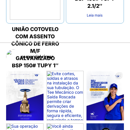
2.1/2″
Leia mais
UNIÃO COTOVELO
COM ASSENTO
CÔNICO DE FERRO
M/F
comercial.rimar
GALVANIZADO
BSP 150# TUPY 1″
Leia mais