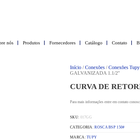
bre nós
Produtos
Fornecedores
Catálogo
Contato
B
Início
/
Conexões
/
Conexões Tupy
GALVANIZADA 1.1/2″
CURVA DE RETORN
Para mais informações entre em contato conosc
SKU:
017GG
CATEGORIA:
ROSCA BSP 150#
MARCA:
TUPY