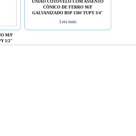
UNIÃO COTOVELO COM ASSENTO
CÔNICO DE FERRO M/F
GALVANIZADO BSP 150# TUPY 3/4″
Leia mais
O M/F
Y 1/2″