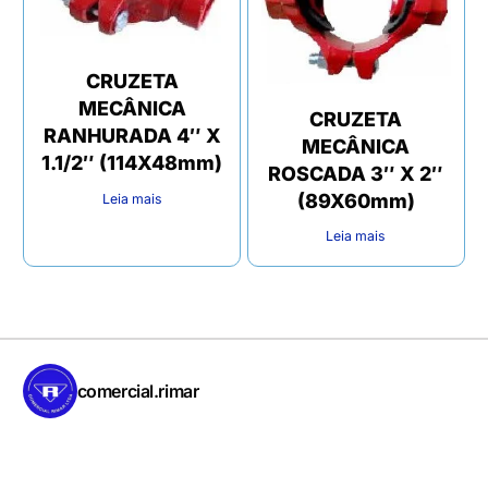
CRUZETA
MECÂNICA
CRUZETA
RANHURADA 4″ X
MECÂNICA
1.1/2″ (114X48mm)
ROSCADA 3″ X 2″
(89X60mm)
Leia mais
Leia mais
comercial.rimar