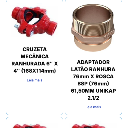
CRUZETA
MECÂNICA
ADAPTADOR
RANHURADA 6″ X
LATÃO RANHURA
4″ (168X114mm)
76mm X ROSCA
Leia mais
BSP (76mm)
61,50MM UNIKAP
2.1/2
Leia mais