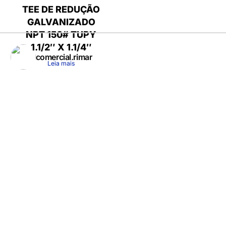
TEE DE REDUÇÃO
GALVANIZADO
NPT 150# TUPY
1.1/2″ X 1.1/4″
comercial.rimar
Leia mais