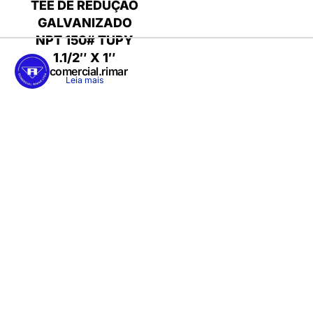
TEE DE REDUÇÃO
GALVANIZADO
NPT 150# TUPY
1.1/2″ X 1″
comercial.rimar
Leia mais