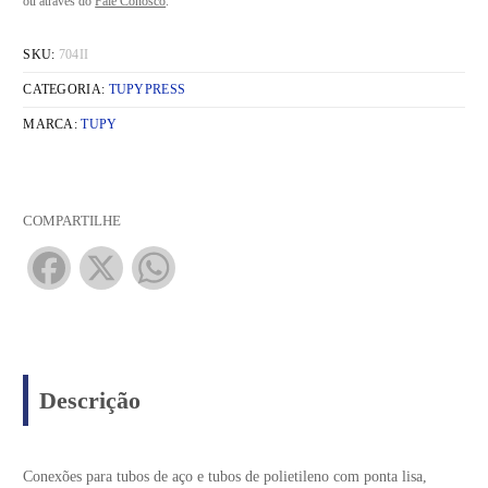
ou através do
Fale Conosco
.
SKU:
704II
CATEGORIA:
TUPYPRESS
MARCA:
TUPY
COMPARTILHE
Facebook
X
WhatsApp
Descrição
Conexões para tubos de aço e tubos de polietileno com ponta lisa,