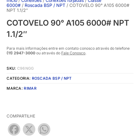
Início
/
Conexões
/
Conexões forjadas
/
Classe
6000#
/
Roscada BSP / NPT
/ COTOVELO 90° A105 6000#
NPT 1.1/2″
COTOVELO 90° A105 6000# NPT
1.1/2″
Para mais informações entre em contato conosco através do telefone
(11) 2947-3000
ou através do
Fale Conosco
.
SKU:
C96NGG
CATEGORIA:
ROSCADA BSP / NPT
MARCA:
RIMAR
COMPARTILHE
Facebook
X
WhatsApp