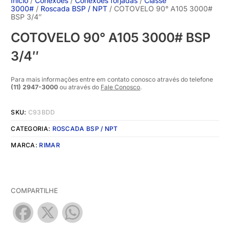
Início
/
Conexões
/
Conexões forjadas
/
Classe
3000#
/
Roscada BSP / NPT
/ COTOVELO 90° A105 3000#
BSP 3/4″
COTOVELO 90° A105 3000# BSP
3/4″
Para mais informações entre em contato conosco através do telefone
(11) 2947-3000
ou através do
Fale Conosco
.
SKU:
C93BDD
CATEGORIA:
ROSCADA BSP / NPT
MARCA:
RIMAR
COMPARTILHE
Facebook
X
WhatsApp