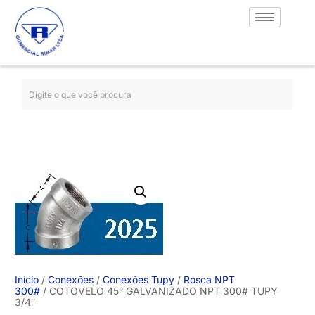
Início
/
Conexões
/
Conexões Tupy
/
Rosca NPT
300#
/ COTOVELO 45° GALVANIZADO NPT 300# TUPY
3/4″