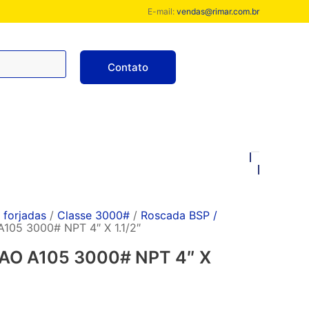
E-mail:
vendas@rimar.com.br
Contato
forjadas
/
Classe 3000#
/
Roscada BSP /
05 3000# NPT 4″ X 1.1/2″
O A105 3000# NPT 4″ X